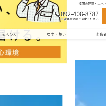
福岡の建築・土木・
092-408-8787
※営業電話はご遠慮ください
法人の方
理念・想い
求職
内容
作業員募集
実績
1日の流れ
概要