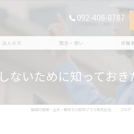
092-408-8787
※営業電話はご遠慮ください
法人の方
理念・想い
求職
内容
作業員募集
しないために知っておき
実績
1日の流れ
概要
福岡の建築・土木・解体なら那珂プラス株式会社
ブログ