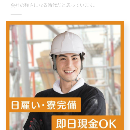
会社の強さになる時代だと思っています。
⸻
いい仕事は、
いい現場から生まれる。
那珂プラスはこれからも、
“また呼ばれる現場づくり”
を大切にしていきます。
--------------------------------------------------------------------
--
那珂プラス株式会社
住所 :
福岡県福岡市南区野間1-9-18-1F
電話番号 :
090-4584-2345
--------------------------------------------------------------------