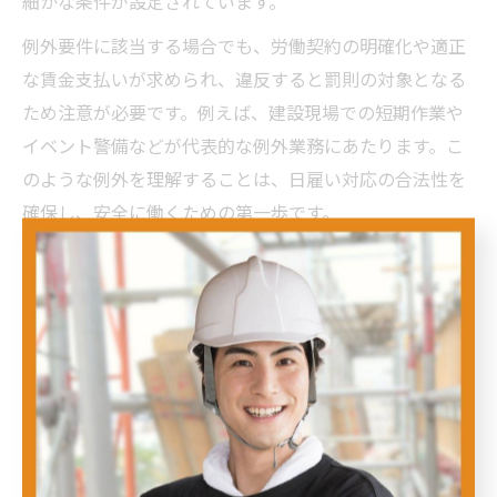
細かな条件が設定されています。
例外要件に該当する場合でも、労働契約の明確化や適正
な賃金支払いが求められ、違反すると罰則の対象となる
ため注意が必要です。例えば、建設現場での短期作業や
イベント警備などが代表的な例外業務にあたります。こ
のような例外を理解することは、日雇い対応の合法性を
確保し、安全に働くための第一歩です。
例外業務の日雇い対応に必要な確認事項
例外業務として日雇いが認められる場合でも、事前に確
認すべき重要な事項があります。まず、労働契約書の内
容を正確に把握し、労働時間や賃金、業務内容が明示さ
れているかを確認することが不可欠です。これにより、
後のトラブル防止につながります。
また、例外要件に該当するかどうかは業種や職種によっ