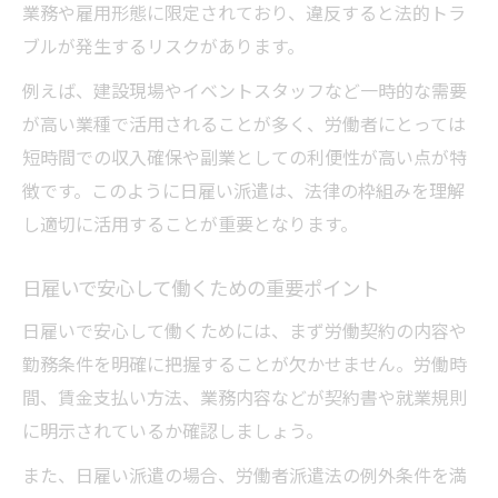
業務や雇用形態に限定されており、違反すると法的トラ
単発バイトと日雇い派遣の違いを解説
ブルが発生するリスクがあります。
日雇いと単発バイトのメリット比較
働き方の違いから見る日雇い対応の特徴
例えば、建設現場やイベントスタッフなど一時的な需要
が高い業種で活用されることが多く、労働者にとっては
どちらが自分に合うか選び方のポイント
短時間での収入確保や副業としての利便性が高い点が特
日雇いと単発バイトの法的な違いまとめ
徴です。このように日雇い派遣は、法律の枠組みを理解
日雇いで違法にならないための判断基準
し適切に活用することが重要となります。
日雇いで合法的に働くための基準を解説
違法な日雇い派遣を見分けるポイント
日雇いで安心して働くための重要ポイント
日雇い禁止抜け道のリスクと問題点
日雇いで安心して働くためには、まず労働契約の内容や
日雇い派遣の条件が怪しい時の対処法
勤務条件を明確に把握することが欠かせません。労働時
安全な日雇い対応を選ぶ見極め方
間、賃金支払い方法、業務内容などが契約書や就業規則
日雇い対応における労働契約のポイントを解説
に明示されているか確認しましょう。
日雇い対応で重視すべき契約内容とは
また、日雇い派遣の場合、労働者派遣法の例外条件を満