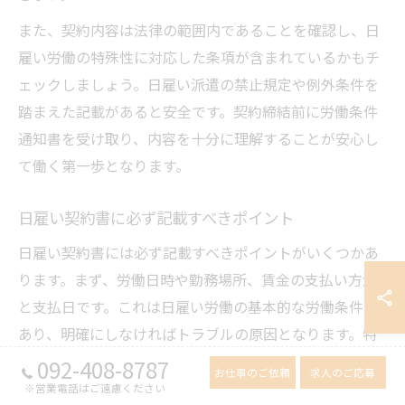
また、契約内容は法律の範囲内であることを確認し、日
雇い労働の特殊性に対応した条項が含まれているかもチ
ェックしましょう。日雇い派遣の禁止規定や例外条件を
踏まえた記載があると安全です。契約締結前に労働条件
通知書を受け取り、内容を十分に理解することが安心し
て働く第一歩となります。
日雇い契約書に必ず記載すべきポイント
日雇い契約書には必ず記載すべきポイントがいくつかあ
ります。まず、労働日時や勤務場所、賃金の支払い方法
と支払日です。これは日雇い労働の基本的な労働条件で
あり、明確にしなければトラブルの原因となります。特
に賃金については、日払いか月払いか、また支払額の計
092-408-8787
お仕事のご依頼
求人のご応募
算方法も詳細に記載されていることが望ましいです。
※営業電話はご遠慮ください