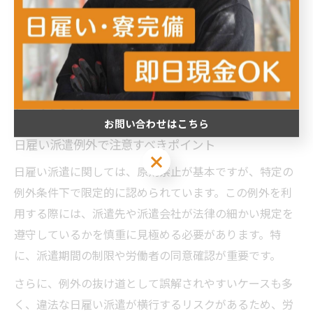
て異なるため、事業者側が法令を遵守しているかをチェ
ックすることも大切です。加えて、労働保険や安全衛生
に関する措置が適切に講じられているかも確認ポイント
であり、これらを怠ると労働者の安全が脅かされるリス
クがあります。
お問い合わせはこちら
日雇い派遣例外で注意すべきポイント
お問い合わせはこちら
日雇い派遣に関しては、原則禁止が基本ですが、特定の
例外条件下で限定的に認められています。この例外を利
用する際には、派遣先や派遣会社が法律の細かい規定を
遵守しているかを慎重に見極める必要があります。特
に、派遣期間の制限や労働者の同意確認が重要です。
さらに、例外の抜け道として誤解されやすいケースも多
く、違法な日雇い派遣が横行するリスクがあるため、労