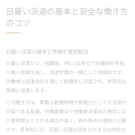
柔軟な日雇い対応を実現するための条件
日雇い派遣の基本と安全な働き方
柔軟な日雇い対応を支える労働条件とは
のコツ
日雇いで自由な働き方を叶える条件と工夫
日雇い派遣の条件が変わる背景を解説
快適な日雇い対応に必要なポイントまとめ
日雇い派遣の基本と特徴を徹底解説
日雇い対応を選ぶ際の柔軟性の見極め方
日雇い派遣とは、短期間、特に1日単位で労働契約を結
日雇いが認められる例外要件とその注意点
び働く形態を指し、派遣労働の一種として特徴的です。
日雇いの例外要件とは何か詳しく解説
労働者は派遣会社を通じて勤務先に派遣され、単発的な
例外業務の日雇い対応に必要な確認事項
業務に従事します。
日雇い派遣例外で注意すべきポイント
この働き方は、柔軟な勤務時間や即戦力としての活用が
例外要件に該当する働き方の特徴を紹介
可能である反面、労働基準法や労働者派遣法の規定によ
日雇い例外対応のリスクと安全対策
り原則禁止とされる場合が多く、例外条件の適用が必要
単発バイトと日雇いの違いを徹底比較
です。具体的には、日雇い派遣が認められるのは特定の