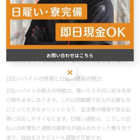
得やすい特徴があります。例えば、物流倉庫の仕分け作
業やイベントスタッフなどは、働いたその日に報酬が受
け取れることが多い仕事です。
また、日雇いの仕事は未経験者でも応募しやすく、特別
な資格が不要なため、初めての方でも挑戦しやすい働き
方と言えます。これらのポイントを押さえることで、即
お問い合わせはこちら
日収入を得つつも無理のない働き方が可能となります。
お問い合わせはこちら
日払いバイトの特徴と日雇い通勤の魅力
日払いバイトの最大の特徴は、働いたその日に給与を受
け取れる点にあります。これは短期間で収入が必要な方
にとって大きなメリットとなり、生活費の補填や急な出
費に対応しやすくなります。日雇い通勤は、こうした日
払いの利便性と通勤の柔軟性が組み合わさった働き方で
あり、自由なスケジュール調整が可能です。