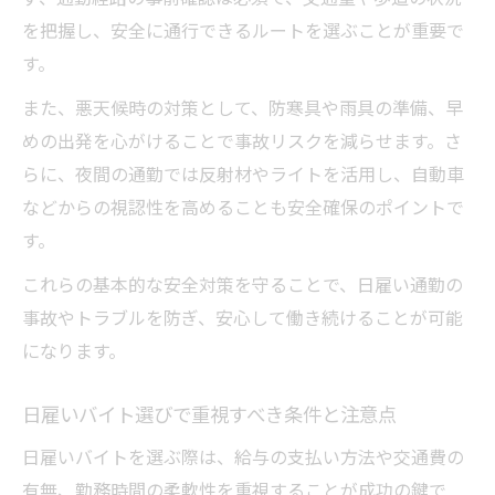
契約書がない日雇いバイトのリスクとは
を把握し、安全に通行できるルートを選ぶことが重要で
アルバイト通勤でのトラブル防止策を解説
す。
安心安全に働くための日雇い通勤の心得
また、悪天候時の対策として、防寒具や雨具の準備、早
日雇い通勤時の安全確保と体調管理の重要
めの出発を心がけることで事故リスクを減らせます。さ
性
らに、夜間の通勤では反射材やライトを活用し、自動車
などからの視認性を高めることも安全確保のポイントで
初めてでも安心できる日雇い通勤の下準備
す。
現場までの通勤経路で注意すべきポイント
日雇いバイト中のトラブル回避術を身につ
これらの基本的な安全対策を守ることで、日雇い通勤の
ける
事故やトラブルを防ぎ、安心して働き続けることが可能
になります。
単発バイトでの人間関係を良好に保つコツ
日雇いバイト選びで重視すべき条件と注意点
日雇いバイトを選ぶ際は、給与の支払い方法や交通費の
有無、勤務時間の柔軟性を重視することが成功の鍵で