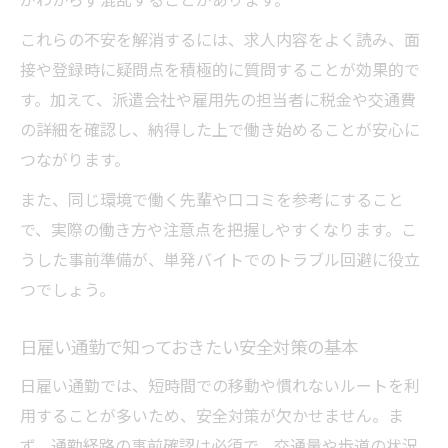
説
これらの不安を解消するには、求人内容をよく読み、面
日雇いバイトの交通費はどこまで支給され
接や登録時に疑問点を積極的に質問することが効果的で
るか
す。加えて、派遣会社や雇用先の担当者に税金や交通費
通勤中の事故と日雇い労災認定の注意点
の詳細を確認し、納得した上で働き始めることが安心に
日雇いバイト交通費の非課税扱いの条件
つながります。
労災が適用される日雇い通勤時の事例紹介
また、同じ環境で働く先輩や口コミを参考にすること
日雇い通勤の交通費トラブルを防ぐ方法
で、実際の働き方や注意点を把握しやすくなります。こ
アルバイト通勤で気を付ける日雇いの契約ルー
うした事前準備が、単発バイトでのトラブル回避に役立
ル
つでしょう。
日雇い通勤で必須となる契約書類の確認事
項
日雇い通勤で知っておきたい安全対策の基本
単発バイトの契約ルールと違法性の見極め
日雇い通勤では、短時間での移動や慣れないルートを利
日雇いバイト現場で注意すべき労働条件の
用することが多いため、安全対策が欠かせません。ま
確認
ず、通勤経路の事前確認は必須で、交通量や歩道の状況