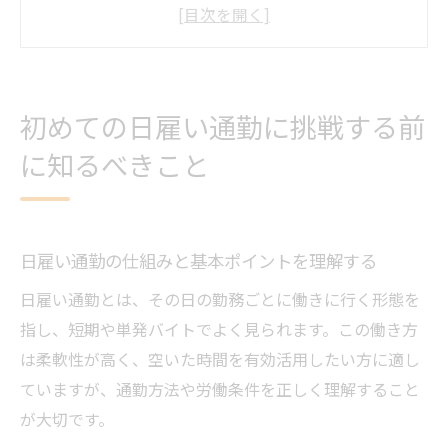
単発バイト初心者が抱えやすい不安と解消
法
日雇い通勤で知っておきたい安全対策の基
初めての日雇い通勤に挑戦する前
本
に知るべきこと
日雇いバイト選びで重視すべき条件と注意
点
おすすめの単発バイトの探し方と応募のコ
ツ
日雇い通勤の仕組みと基本ポイントを理解する
単発バイト通勤の税金リスクをしっかり回避す
日雇い通勤とは、その日の勤務ごとに働きに行く形態を
る方法
指し、短期や単発バイトでよく見られます。この働き方
日雇いバイトでの税金がバレる仕組みと対
は柔軟性が高く、空いた時間を有効活用したい方に適し
策
ていますが、通勤方法や労働条件を正しく理解すること
単発バイトの収入申告と扶養範囲の注意点
が大切です。