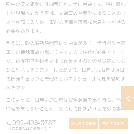
勤中の安全確保と体調管理が非常に重要です。特に慣れ
ない現場へ向かう際は、交通事故や疲労によるミスのリ
スクが高まるため、事前の準備や適切な休息を心がける
必要があります。
例えば、朝の通勤時間帯は交通量が多く、歩行者や自転
車との接触事故が起こりやすいので注意が必要です。ま
た、体調不良を抱えたまま作業をすると労働災害につな
がる恐れもあります。したがって、日雇い労働者は毎日
の健康チェックと無理のないスケジュール管理を徹底す
べきです。
このように、日雇い通勤時は安全意識を高く持ち、体調
管理を怠らないことが、安心して働き続けるための第一
歩となります。
092-408-8787
お仕事のご依頼
求人のご応募
※営業電話はご遠慮ください