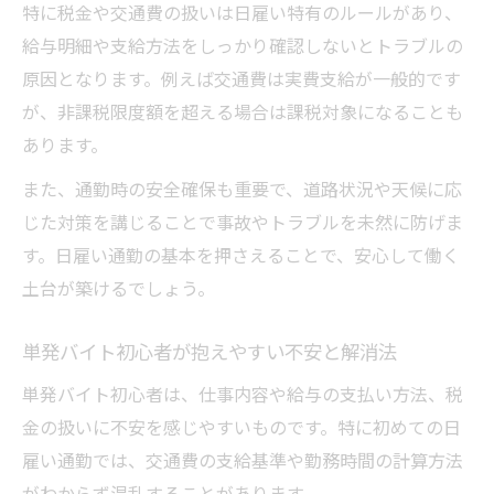
日雇い通勤者が押さえるべき年末調整の基
特に税金や交通費の扱いは日雇い特有のルールがあり、
礎
給与明細や支給方法をしっかり確認しないとトラブルの
副業バレを防ぐ日雇い税金対策の実践法
原因となります。例えば交通費は実費支給が一般的です
日雇いバイトの源泉徴収と確定申告のポイ
が、非課税限度額を超える場合は課税対象になることも
ント
あります。
すぐ稼ぎたい方必見の日雇い通勤基礎ガイド
また、通勤時の安全確保も重要で、道路状況や天候に応
日雇いで即日収入を得るための働き方とは
じた対策を講じることで事故やトラブルを未然に防げま
す。日雇い通勤の基本を押さえることで、安心して働く
日払いバイトの特徴と日雇い通勤の魅力
土台が築けるでしょう。
すぐに稼げる日雇いバイトの選び方ポイン
ト
単発バイト初心者が抱えやすい不安と解消法
単発バイトの応募方法と日雇い通勤の流れ
単発バイト初心者は、仕事内容や給与の支払い方法、税
在宅や通勤型の日雇いバイト比較と選択基
金の扱いに不安を感じやすいものです。特に初めての日
準
雇い通勤では、交通費の支給基準や勤務時間の計算方法
日雇い通勤における交通費や労災のポイント解
がわからず混乱することがあります。