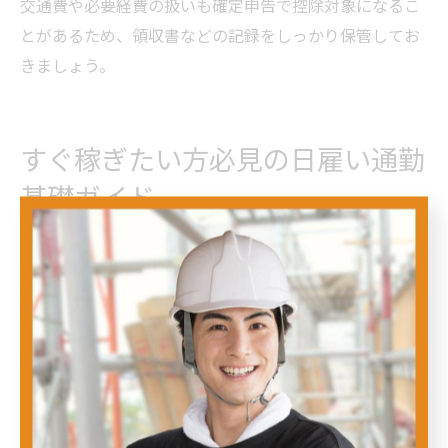
交通費や必要経費の扱いも確定申告で控除対象になるこ
とがあるため、領収書などの記録をしっかり保管してお
きましょう。
すぐ稼ぎたい方必見の日雇い通勤
基礎ガイド
日雇いで即日収入を得るための働き方とは
日雇いで即日収入を得るためには、短期間で働ける仕事
を選び、効率よくシフトを組むことが重要です。理由と
して、日雇いの仕事は単発や短期の案件が多く、勤務当
日に給与が支払われるケースも多いため、すぐに収入を