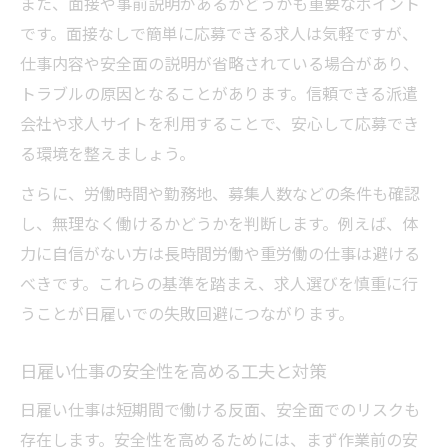
また、面接や事前説明があるかどうかも重要なポイント
単発バイト初挑戦の不安を解消するコツ
です。面接なしで簡単に応募できる求人は気軽ですが、
日雇い初心者でも安心な案件の選び方
仕事内容や安全面の説明が省略されている場合があり、
初めての日雇いで注意すべきポイント
トラブルの原因となることがあります。信頼できる派遣
会社や求人サイトを利用することで、安心して応募でき
単発バイトで不安を感じた時の対処法
る環境を整えましょう。
単発バイトで賢く働く日雇い体験談
日雇い単発バイトのリアルな体験エピソー
さらに、労働時間や勤務地、募集人数などの条件も確認
ド
し、無理なく働けるかどうかを判断します。例えば、体
力に自信がない方は長時間労働や重労働の仕事は避ける
賢く稼ぐために役立つ日雇いの成功事例
べきです。これらの基準を踏まえ、求人選びを慎重に行
日雇いで感じたメリット・デメリット徹底
うことが日雇いでの失敗回避につながります。
解説
高収入を実現した日雇いバイトの働き方
日雇い仕事の安全性を高める工夫と対策
単発バイトで学んだ日雇いのコツと工夫
日雇い仕事は短期間で働ける反面、安全面でのリスクも
やめたほうがいい日雇いの特徴とは
存在します。安全性を高めるためには、まず作業前の安