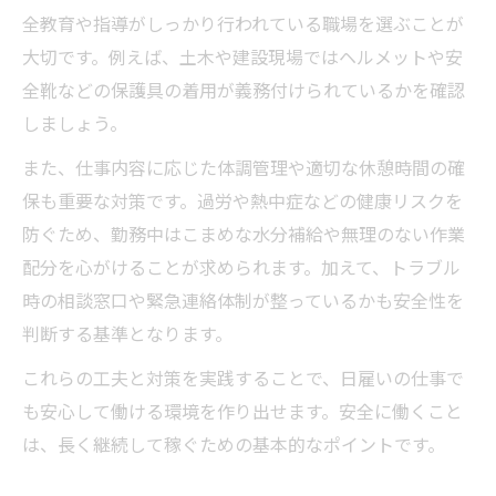
日雇いで避けるべき求人の見抜き方
全教育や指導がしっかり行われている職場を選ぶことが
危ない単発バイトの共通点と注意点
大切です。例えば、土木や建設現場ではヘルメットや安
やめたほうがいい日雇いの特徴を解説
全靴などの保護具の着用が義務付けられているかを確認
口コミで危険とされる日雇いの実態
しましょう。
日雇いトラブルを防ぐための警戒ポイント
また、仕事内容に応じた体調管理や適切な休憩時間の確
今日働けるチャンスを活かす日雇い
保も重要な対策です。過労や熱中症などの健康リスクを
防ぐため、勤務中はこまめな水分補給や無理のない作業
今日働ける日雇いバイトの探し方と秘訣
配分を心がけることが求められます。加えて、トラブル
面接なしで始める日雇い仕事の選び方
時の相談窓口や緊急連絡体制が整っているかも安全性を
急募の日雇い案件で効率よく稼ぐコツ
判断する基準となります。
日払い可の単発バイトで即金を得るポイン
これらの工夫と対策を実践することで、日雇いの仕事で
ト
も安心して働ける環境を作り出せます。安全に働くこと
明日働ける日雇い求人のメリットと注意点
は、長く継続して稼ぐための基本的なポイントです。