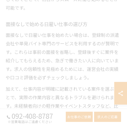
可能です。
面接なしで始める日雇い仕事の選び方
面接なしで日雇い仕事を始めたい場合は、登録制の派遣
会社や単発バイト専門のサービスを利用するのが賢明で
す。これらは事前の面接を省略し、登録後すぐに案件を
紹介してもらえるため、急ぎで働きたい人に向いていま
す。求人の信頼性を見極めるためには、運営会社の実績
や口コミ評価を必ずチェックしましょう。
加えて、仕事内容が明確に記載されている案件を選ぶこ
とで、実際の作業内容と異なるトラブルを避けられま
す。未経験者向けの軽作業やイベントスタッフなど、比
092-408-8787
較的リスクの低い職種から始めるのもおすすめです。こ
お仕事のご依頼
求人のご応募
※営業電話はご遠慮ください
れにより、安心して短期間の仕事を経験し、スキルアッ