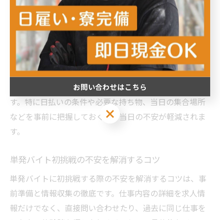
きる求人情報を見極めることが重要です。求人サイトや
派遣会社の評判を事前に調べ、口コミやレビューを参考
にしましょう。これにより、トラブルのリスクを減らせ
ます。
また、初めての仕事では仕事内容や勤務時間、給与の支
払い方法をしっかり確認することが安心につながりま
お問い合わせはこちら
す。特に日払いの条件や必要な持ち物、当日の集合場所
お問い合わせはこちら
などを事前に把握しておくと、当日の不安が軽減されま
す。
単発バイト初挑戦の不安を解消するコツ
単発バイトに初挑戦する際の不安を解消するコツは、事
前準備と情報収集の徹底です。仕事内容の詳細を求人情
報だけでなく、直接問い合わせたり、過去に同じ仕事を