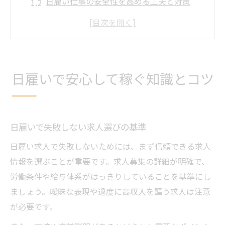
日雇い仕事の安全性を高める工夫と対策
日雇いで安心して働くための注意点まとめ
単発バイトで稼ぐための日雇い活用術
日雇い初心者が知るべき基本マナーと心構
え
日雇いで安心して稼ぐ知識とコツ
高収入目指すなら日雇い探求が鍵
日雇いで高収入を実現するための工夫とは
単発バイトで収入アップを狙う戦略的選び
日雇いで失敗しない求人選びの基準
方
日雇い求人で失敗しないためには、まず信頼できる求人
日雇い案件で稼げる職種と条件の見極め方
情報を選ぶことが重要です。求人募集の詳細が明確で、
日雇いで効率よく収入を増やす仕組み解説
労働条件や給与体系がはっきりしていることを基準にし
おすすめ日雇いバイトで高収入を得るコツ
ましょう。曖昧な表現や過度に高収入を謳う求人は注意
初めてでも不安なく挑める日雇い術
が必要です。
日雇い未経験者が安心して始める方法