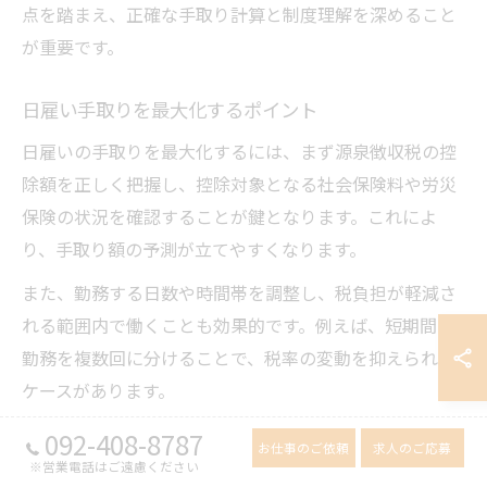
点を踏まえ、正確な手取り計算と制度理解を深めること
が重要です。
日雇い手取りを最大化するポイント
日雇いの手取りを最大化するには、まず源泉徴収税の控
除額を正しく把握し、控除対象となる社会保険料や労災
保険の状況を確認することが鍵となります。これによ
り、手取り額の予測が立てやすくなります。
また、勤務する日数や時間帯を調整し、税負担が軽減さ
れる範囲内で働くことも効果的です。例えば、短期間の
勤務を複数回に分けることで、税率の変動を抑えられる
ケースがあります。
さらに、確定申告を適切に行い、過払いの税金が戻るよ
092-408-8787
お仕事のご依頼
求人のご応募
う手続きをすることも重要です。こうした具体的な対策
※営業電話はご遠慮ください