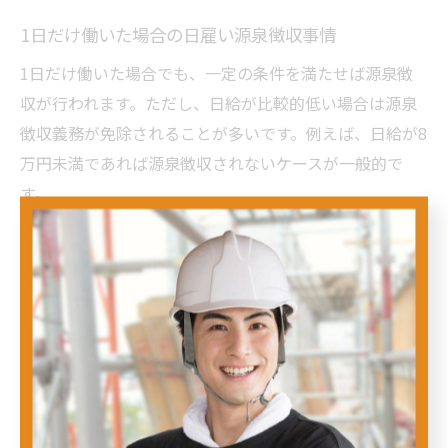
1日だけ働いた場合の日雇い源泉徴収事情
1日だけ働いた場合でも、一定の条件を満たせば源泉徴
収が行われます。ただし、日給が比較的低い場合は源泉
徴収義務が免除されることが多いです。例えば、日給が8
万円未満であれば源泉徴収されないケースが一般的で
す。
しかし、同じ1日勤務でも複数の雇用主から給与を受け
取る場合は合算して考えられることがあるため注意が必
要です。確定申告時に正確な収入を申告し、過不足なく
税金を納めることが求められます。
日雇いの税金処理で困らないポイント
日雇いの税金処理で混乱しないためには、まず源泉徴収