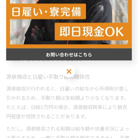
票や給与明細を必ず受け取り、保存することが大切で
す。これらは確定申告や税務調査の際に必要な証拠資料
となります。
また、複数の現場で働く場合は収入を合算して年間の所
得を把握し、必要に応じて確定申告を行うことが安心し
て働くポイントです。税務署の相談窓口や専門家に早め
お問い合わせはこちら
に相談することもおすすめします。
お問い合わせはこちら
源泉徴収と日雇い手取り額の関係性
源泉徴収が行われると、日雇いの給与から所得税が差し
引かれるため、手取り額は支給額より少なくなります。
たとえば、日給1万円の場合、源泉徴収税率により数百
円程度が控除されることがあります。
ただし、源泉徴収される税額は給与額や扶養状況によっ
て異なるため、一概に手取り額を断定できません。正確