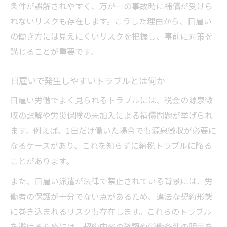
源泉徴収と日雇い手取り額の関係性
条件が誤解されやすく、万が一の事故時に補償が受けら
日雇い派遣の禁止理由を徹底解説
れないリスクも存在します。こうした理由から、日雇い
の働き方には見えにくいリスクを把握し、事前に対策を
日雇い派遣が法律で禁止される背景
講じることが重要です。
なぜ日雇い派遣は原則禁止なのか解説
日雇い派遣禁止の例外とその注意点
日雇いで発生しやすいトラブルとは何か
過去の問題事例から学ぶ日雇い派遣
日雇い労働でよく見られるトラブルには、税金の源泉徴
合法的な日雇いの働き方を選ぶポイント
収の誤解や労災保険の未加入による補償問題が挙げられ
労災保険が日雇いに適用される条件
ます。例えば、1日だけ働いた場合でも源泉徴収が必要に
日雇いにも労災保険が適用される仕組み
なるケースがあり、これを知らずに納税トラブルに陥る
日雇い労働者が知るべき労災保険の条件
ことがあります。
短期の日雇い勤務でも労災保険は有効か
また、日雇い派遣が法律で禁止されている背景には、労
労災保険申請時の日雇い特有の注意点
働者の保護が十分でない点があるため、違法な契約形態
日雇い労働で守られるための保険知識
に巻き込まれるリスクも存在します。これらのトラブル
日雇い手取り計算のポイントと落とし穴
を避けるためには、契約内容の確認や労働条件の明示を