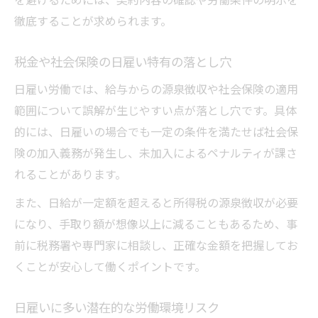
徹底することが求められます。
日雇いの手取り額を正確に計算する方法
日雇い手取り額と税金の関係を理解する
税金や社会保険の日雇い特有の落とし穴
日雇いバイトの手取りで損しないコツ
日雇い労働では、給与からの源泉徴収や社会保険の適用
手取り計算で見落としがちな日雇い注意点
範囲について誤解が生じやすい点が落とし穴です。具体
日雇い手取りを最大化するポイント
的には、日雇いの場合でも一定の条件を満たせば社会保
険の加入義務が発生し、未加入によるペナルティが課さ
れることがあります。
また、日給が一定額を超えると所得税の源泉徴収が必要
になり、手取り額が想像以上に減ることもあるため、事
前に税務署や専門家に相談し、正確な金額を把握してお
くことが安心して働くポイントです。
日雇いに多い潜在的な労働環境リスク