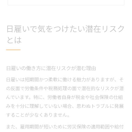
日雇いに多い潜在的な労働環境リスク
初めて日雇いで働く際の注意ポイント
安心して働く日雇い労働の基礎知識
日雇いで気をつけたい潜在リスク
日雇いで安心して働くための制度理解
とは
日雇いに必要な基礎知識と実践ポイント
税金対策を意識した日雇い労働の知恵
日雇いのメリットとリスク回避のコツ
日雇いの働き方に潜在リスクが潜む理由
労働法に基づく日雇いの安全な働き方
日雇いは短期間かつ柔軟に働ける魅力がありますが、そ
源泉徴収のしくみを日雇いで理解する
の反面で労働条件や税務処理の面で潜在的なリスクが潜
日雇いにおける源泉徴収の仕組みを解説
んでいます。特に、労働者自身が税金や社会保険の仕組
日雇い給与の源泉徴収が発生する条件
みを十分に理解していない場合、思わぬトラブルに発展
1日だけ働いた場合の日雇い源泉徴収事情
することが少なくありません。
日雇いの税金処理で困らないポイント
また、雇用期間が短いために労災保険の適用範囲や給付