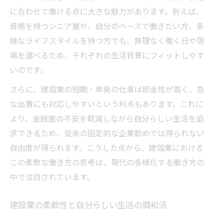
建設業の活用で安定収入に近づく働き方戦
に合わせて働ける点に大きな魅力があります。例えば、
略
資格を持つシニア層や、自分のペースで働きたい方、多
単発日雇い経験から見える収入安定の工夫
様なライフスタイルを持つ方でも、無理なく働く日や現
精神的に楽な建設業の仕事選びの秘訣
場を選べるため、それぞれの生活背景にフィットしやす
建設業で精神的に楽な現場を見極める方法
いのです。
ストレス軽減に役立つ建設業の仕事の選び
さらに、建設業の短期・単発の仕事は即金性が高く、急
方
な出費にも対応しやすいという利点もあります。これに
建設業の柔軟な働き方で無理なく働くコツ
より、金銭面の不安を軽減しながら自分らしい生活を追
と注意点
求できるため、従来の固定的な企業勤めでは得られない
建設業の精神的負担を減らすポイント紹介
自由度が得られます。こうした点から、建設業における
この柔軟な働き方の思考は、現代の多様化する働き方の
精神的な楽さ重視の建設業バイト選び術
中で注目されています。
建設業の日払いの即金性を賢く活かすコツ
建設業における即金性を最大限に活用する
建設業の柔軟性と自分らしい生活の調和法
方法