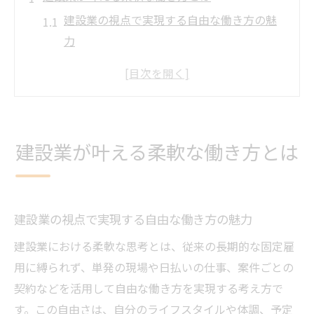
建設業の視点で実現する自由な働き方の魅
力
建設業の柔軟性と自分らしい生活の調和法
建設業の働き方で叶えるワークライフバラ
ンス
建設業を活かしたライフスタイルの最適化
建設業が叶える柔軟な働き方とは
建設業を選ぶ理由と安定収入への可能性
建設業を軸にした安定収入の道標
建設業のスポット求人と日払いで収入安定
建設業の視点で実現する自由な働き方の魅力
化を目指す
建設業における柔軟な思考とは、従来の長期的な固定雇
建設業の単発現場で安定収入を築く具体的
用に縛られず、単発の現場や日払いの仕事、案件ごとの
な方法
契約などを活用して自由な働き方を実現する考え方で
建設業の現場選びと安定収入のポイント
す。この自由さは、自分のライフスタイルや体調、予定