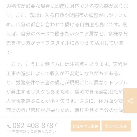
の補填が必要な場合に即座に対応できる安心感がありま
す。また、現場に入る日数や時間帯の調整がしやすいた
め、自分の都合に合わせて働ける自由度も高いです。例
えば、自分のペースで働きたいシニア層など、多様な背
景を持つ方がライフスタイルに合わせて活用していま
す。
一方で、こうした働き方には注意点もあります。天候や
工事の進捗によって収入が不安定になりがちであるこ
と、労働条件や日当の規定が現場ごとに異なりトラブル
が発生するリスクもあるため、信頼できる建設会社や求
人情報を選ぶことが不可欠です。さらに、体力面や安全
面での自己管理が必要なため、無理をせず自分の体調や
状況に合わせて働くことが重要です。こうした点を踏ま
092-408-8787
お仕事のご依頼
求人のご応募
え、建設業のメリットを活かしつつリスク管理を徹底し
※営業電話はご遠慮ください