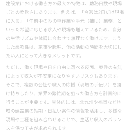
建設業における働き方の最大の特徴は、勤務日数や現場
建設業の日払いで収入管理を効率化するコ
ごとの柔軟さにあります。例えば、「今週は2日だけ現場
ツ
に入る」「午前中のみの軽作業や手元（補助）業務」と
建設業で日払いのメリットを生かす働き方
いった希望に応じる求人や現場も増えているため、自分
建設業の現場で賢く即金収入を得る実践例
の生活リズムや体調に合わせて無理なく働けます。こう
建設業の日払い活用で安心を得る法
した柔軟性は、家事や趣味、他の活動の時間を大切にし
建設業の本質を知り自分らしい生活へ
たい人にとって大きなメリットです。
建設業の柔軟な働き方を理解し生活に活か
ただし、働く現場や日を自由に選べる反面、案件の有無
す方法
によって収入が不安定になりやすいリスクもあります。
建設業の柔軟な働き方で自分らしい生活を
そこで、複数の会社や職人の応援（現場の手伝い）を掛
再設計
け持ちしたり、業界の繁忙期を狙った働き方を計画的に
建設業の柔軟な働き方におけるメリットと
行うことが重要です。具体的には、北九州や福岡など地
注意点とは
域の建設業の短期・日払い案件の情報を活用し、多様な
建設業で実感する自分らしい生き方の提案
現場や工種を組み合わせることで、生活と収入のバラン
スを保つ工夫が求められます。
建設業の柔軟な働き方を生活に取り入れる