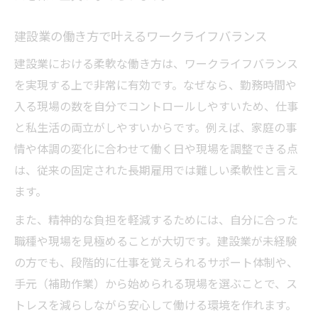
実践ステップ
建設業の働き方で叶えるワークライフバランス
短期的思考と長期的安定を両立する方法
建設業における柔軟な働き方は、ワークライフバランス
建設業で短期的思考と長期的安定を叶える
を実現する上で非常に有効です。なぜなら、勤務時間や
建設業の活用で将来の安定を目指す考え方
入る現場の数を自分でコントロールしやすいため、仕事
短期的メリットと長期的安定の両立法とは
と私生活の両立がしやすいからです。例えば、家庭の事
建設業の働き方で収入と生活の安定を実現
情や体調の変化に合わせて働く日や現場を調整できる点
する
は、従来の固定された長期雇用では難しい柔軟性と言え
建設業の単発現場から長期安定へつなげる
ます。
発想法
また、精神的な負担を軽減するためには、自分に合った
職種や現場を見極めることが大切です。建設業が未経験
の方でも、段階的に仕事を覚えられるサポート体制や、
手元（補助作業）から始められる現場を選ぶことで、ス
トレスを減らしながら安心して働ける環境を作れます。