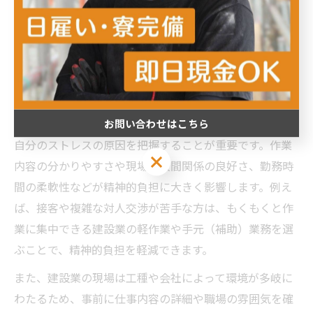
精神的に楽な建設業の仕事選びの
秘訣
建設業で精神的に楽な現場を見極める方法
建設業で精神的に楽な現場や職種を見極めるには、まず
お問い合わせはこちら
自分のストレスの原因を把握することが重要です。作業
お問い合わせはこちら
内容の分かりやすさや現場の人間関係の良好さ、勤務時
間の柔軟性などが精神的負担に大きく影響します。例え
ば、接客や複雑な対人交渉が苦手な方は、もくもくと作
業に集中できる建設業の軽作業や手元（補助）業務を選
ぶことで、精神的負担を軽減できます。
また、建設業の現場は工種や会社によって環境が多岐に
わたるため、事前に仕事内容の詳細や職場の雰囲気を確