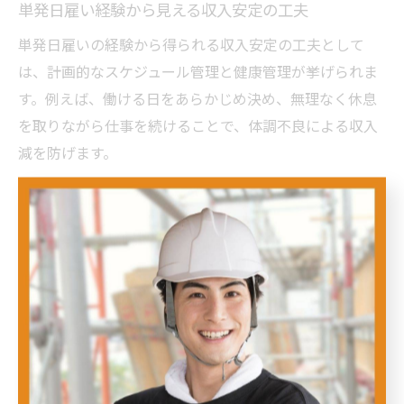
単発日雇い経験から見える収入安定の工夫
単発日雇いの経験から得られる収入安定の工夫として
は、計画的なスケジュール管理と健康管理が挙げられま
す。例えば、働ける日をあらかじめ決め、無理なく休息
を取りながら仕事を続けることで、体調不良による収入
減を防げます。
また、現場でのコミュニケーションを大切にし、信頼関
係を築くことでリピートの仕事を得やすくなるというメ
リットもあります。これにより、単発でも安定的に仕事
が回ってくる環境を作り出せるのです。こうした工夫を
積み重ねることで、日雇い思考を活かしながら無理なく
安定収入を目指せます。