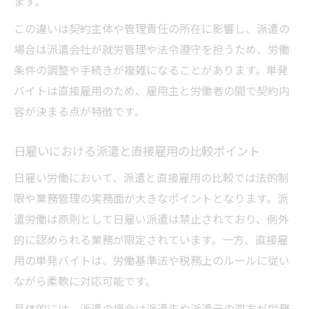
ます。
事項
日雇い労働における派遣と単発の管理ルー
この違いは契約主体や管理責任の所在に影響し、派遣の
ル
場合は派遣会社が就労管理や法令遵守を担うため、労働
日雇い派遣の条件が変わる具体例と運用の
条件の調整や手続きが複雑になることがあります。単発
実態
バイトは直接雇用のため、雇用主と労働者の間で契約内
容が決まる点が特徴です。
バレやすい日雇いバイトの管理注意点
日雇いバイトのバレる仕組みとリスク回避
日雇いにおける派遣と直接雇用の比較ポイント
法
日雇い労働において、派遣と直接雇用の比較では法的制
日雇い労働がバレやすいケースの管理ポイ
限や業務管理の実務面が大きなポイントとなります。派
ント
遣労働は原則として日雇い派遣は禁止されており、例外
日雇いバイトの管理記録で気をつける点を
的に認められる業務が限定されています。一方、直接雇
解説
用の単発バイトは、労働基準法や税務上のルールに従い
日雇い派遣と単発のバレやすさの違いを比
ながら柔軟に対応可能です。
較
具体的には、派遣の場合は派遣先や派遣元の双方が労務