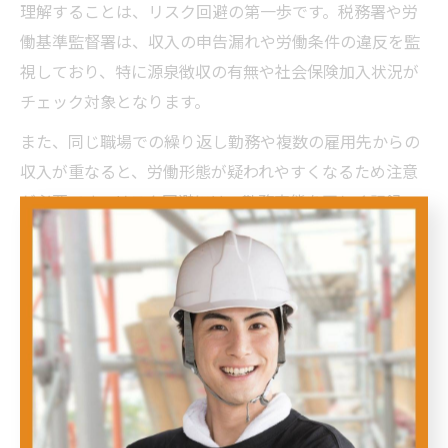
理解することは、リスク回避の第一歩です。税務署や労
働基準監督署は、収入の申告漏れや労働条件の違反を監
視しており、特に源泉徴収の有無や社会保険加入状況が
チェック対象となります。
また、同じ職場での繰り返し勤務や複数の雇用先からの
収入が重なると、労働形態が疑われやすくなるため注意
が必要です。リスク回避には、勤務実態を正しく記録
し、給与明細や契約書の管理を徹底することが効果的で
す。
日雇い労働がバレやすいケースの管理ポイント
日雇い労働がバレやすい典型的なケースとしては、同一
労働者が複数回同じ現場で勤務している場合や、派遣先
での業務内容が日雇い派遣禁止の例外に該当しない場合
が挙げられます。これらは労働局の調査で発覚しやすい