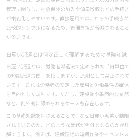
日雇い派遣 バレるリスクと実際の事例紹介
管理に関与し、社会保険の加入や源泉徴収などの手続き
例外業務と日雇い派遣の境界を解説
が複雑化しやすいです。直接雇用ではこれらの手続きが
日雇い派遣の例外業務とはどのような業務
比較的シンプルになるため、管理負担が軽減されること
か
が多いです。
日雇い派遣禁止と例外業務の具体的な線引
き
日雇い派遣とは何か正しく理解するための基礎知識
日雇い派遣の例外要件を業務別に押さえる
日雇い派遣とは、労働者派遣法で定められた「日単位で
方法
の短期派遣労働」を指しますが、原則として禁止されて
日雇い派遣の例外業務で注意すべき条件と
います。これは労働者の安定した雇用と労働条件の確保
は
を目的とした規制です。ただし、建設業や季節的な業務
日雇い派遣と例外業務の管理に必要な知識
など、例外的に認められるケースも存在します。
源泉徴収が必要となる日雇いの実例
この基礎知識を押さえることで、なぜ日雇い派遣が制限
日雇いで源泉徴収が必要になる条件を解説
されているのか、どのような業務が例外となるのかが理
日雇い労働の源泉徴収が発生するケース例
解できます。例えば、建設現場の短期作業やイベントス