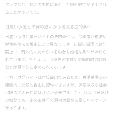
タッフなど、特定の業種に限定した例外規定が適用され
日雇い派遣で源泉徴収される場合の流れ
ることが多いです。
日雇いバイトの収入申告と源泉徴収の実態
日雇い派遣の源泉徴収手続きでの注意点
日雇い派遣と単発の違いから考える法的条件
日雇い派遣禁止の理由と例外業務の実態
日雇い派遣と単発バイトの法的条件は、労働者派遣法や
日雇い派遣禁止の理由と法的な根拠を解説
労働基準法の規定により異なります。日雇い派遣は原則
日雇い派遣禁止の抜け道や例外業務の実情
禁止で、例外的に認められる場合も厳格な条件が課せら
日雇い派遣が禁止となる背景と現場対応策
れています。たとえば、派遣先の業種や労働時間の制限
日雇い派遣の例外要件と現場での誤解を防
などが具体的に定められています。
ぐ
一方、単発バイトは直接雇用であるため、労働基準法の
日雇い派遣禁止例外の業務内容と管理の注
範囲内で比較的自由に契約できますが、源泉徴収や社会
意点
保険の加入要件には注意が必要です。たとえば、1日だけ
の勤務でも一定の条件下で源泉徴収が必要になるケース
があります。