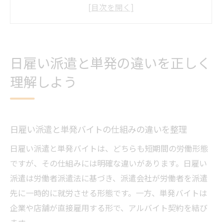
日雇いにおける派遣と直接雇用の比較ポイ
ント
日雇い派遣とは何か正しく理解するための
基礎知識
日雇い派遣と単発の違いを正しく
日雇い派遣と単発の違いから考える法的条
理解しよう
件
日雇い派遣禁止の背景と例外要件の確認方
法
業務管理で押さえたい日雇い労働の条件
日雇い派遣と単発バイトの仕組みの違いを整理
日雇いの業務管理で必須となる労働条件の
日雇い派遣と単発バイトは、どちらも短期間の労働形態
基礎
ですが、その仕組みには明確な違いがあります。日雇い
日雇い派遣の条件や例外業務の確認ポイン
派遣は労働者派遣法に基づき、派遣会社が労働者を派遣
ト
先に一時的に就労させる形態です。一方、単発バイトは
企業や店舗が直接雇用する形で、アルバイト契約を結び
日雇い派遣の業務管理で押さえるべき注意