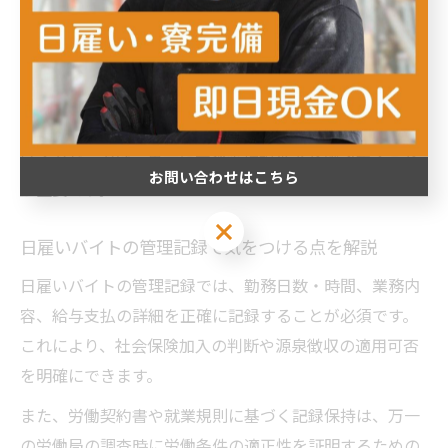
ポイントです。
管理者は勤務記録の正確な作成と、法令に基づく業務区
分の確認を行い、違法な日雇い派遣にならないよう注意
を払う必要があります。特に例外業務の条件を満たして
いるかどうかは、事前に労務管理担当者と確認すること
お問い合わせはこちら
が重要です。
お問い合わせはこちら
日雇いバイトの管理記録で気をつける点を解説
日雇いバイトの管理記録では、勤務日数・時間、業務内
容、給与支払の詳細を正確に記録することが必須です。
これにより、社会保険加入の判断や源泉徴収の適用可否
を明確にできます。
また、労働契約書や就業規則に基づく記録保持は、万一
の労働局の調査時に労働条件の適正性を証明するための