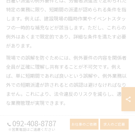
日雇い派遣の例外要件とは、労働者派遣法で定められた
特定の業務に限り、短期間の派遣が認められる条件を指
します。例えば、建設現場の臨時作業やイベントスタッ
フの一時的な補充などが該当します。ただし、これらの
例外はあくまで限定的であり、詳細な条件を満たす必要
があります。
現場での誤解を防ぐためには、例外要件の内容を関係者
全員が正確に理解し共有することが不可欠です。例え
ば、単に短期間であれば良いという誤解や、例外業務以
外での短期派遣が許されるとの誤認は避けなければなり
ません。これにより、法令違反のリスクを減らし、適切
な業務管理が実現できます。
日雇い派遣禁止例外の業務内容と管理の注意点
092-408-8787
お仕事のご依頼
求人のご応募
※営業電話はご遠慮ください
日雇い派遣禁止の例外として認められる業務内容には、